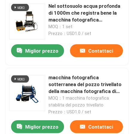
Nel sottosuolo acqua profonda
di 1000m che registra bene la
macchina fotografica
impermeabile del pozzo
MOQ：1 set
trivellato di ispezione del tubo
Prezzo：USD1.0 / set
Miglior prezzo
Contattaci
macchina fotografica
sotterranea del pozzo trivellato
della macchina fotografica di
Borewell del pozzo d'acqua di
MOQ：1 macchina fotografica
1000m
stabilita del pozzo trivellato
Prezzo：USD1.0 / set
Miglior prezzo
Contattaci