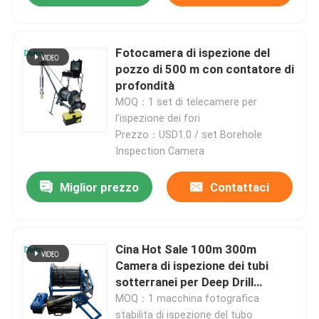
Su di noi
Fotocamera di ispezione del
pozzo di 500 m con contatore di
profondità
Visita alla fabbrica
MOQ：1 set di telecamere per
l'ispezione dei fori
Controllo della qualità
Prezzo：USD1.0 / set Borehole
Inspection Camera
Contattaci
Miglior prezzo
Contattaci
Chiedi un preventivo
Cina Hot Sale 100m 300m
Camera di ispezione dei tubi
Apparecchiatura di collaudo elettrica
sotterranei per Deep Drill
Company
MOQ：1 macchina fotografica
Attrezzature per prove antincendio
stabilita di ispezione del tubo