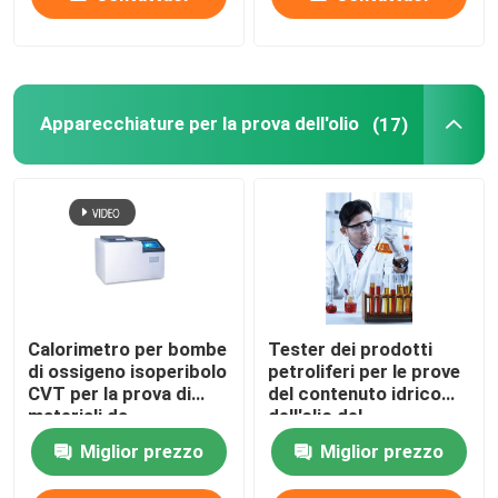
Apparecchiature per la prova dell'olio
(17)
Calorimetro per bombe
Tester dei prodotti
di ossigeno isoperibolo
petroliferi per le prove
CVT per la prova di
del contenuto idrico
materiali da
dell'olio del
costruzione a base di
trasformatore
Miglior prezzo
Miglior prezzo
olio di alimentazione
del carbone