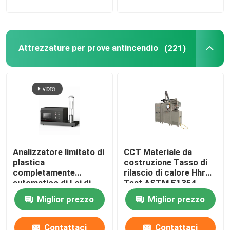
Attrezzature per prove antincendio
(221)
Analizzatore limitato di
CCT Materiale da
plastica
costruzione Tasso di
completamente
rilascio di calore Hhr
automatico di Loi di
Test ASTM E1354
indice dell'ossigeno
ISO5660 Calorimetro a
Miglior prezzo
Miglior prezzo
ISO4589-2 di ASTM D
cono
2863
Contattaci
Contattaci