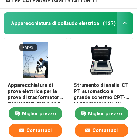
ALTRE CATEGORIE DAGLI STATI UNITI
Apparecchiatura di collaudo elettrica
(127)
Apparecchiature di
Strumento di analisi CT
prova elettrica per la
PT automatico a
prova di trasformatori,
grande schermo CPT-
interruttori, relè e cavi
III Analisatore CT PT
Miglior prezzo
Miglior prezzo
Contattaci
Contattaci