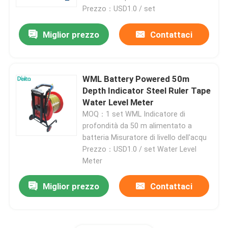
Prezzo：USD1.0 / set
Apparecchiature per la prova dell'olio
Miglior prezzo
Contattaci
Olio che ricicla macchina
WML Battery Powered 50m
Depth Indicator Steel Ruler Tape
attrezzatura di prova ad alta tensione
Water Level Meter
MOQ：1 set WML Indicatore di
Attrezzature per la prova dei trasformatori
profondità da 50 m alimentato a
batteria Misuratore di livello dell'acqu
Prezzo：USD1.0 / set Water Level
apparecchiatura di collaudo del cavo
Meter
Miglior prezzo
Contattaci
Apparecchiatura di collaudo della batteria
Macchina fotografica di ispezione del pozzo trivellato