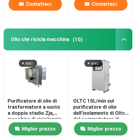
Contattaci
Contattaci
Olio che ricicla macchina
(10)
Purificatore di olio di
OLTC 10L/min sul
trasformatore a vuoto
purificatore di olio
a doppio stadio Zja,
dell'isolamento di Oltc
macchina di riciclaggio
del commutatore di
dell'olio di
rubinetto del carico
Miglior prezzo
Miglior prezzo
trasformatore