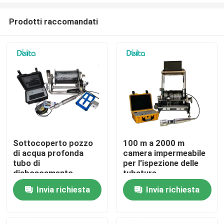
Prodotti raccomandati
Sottocoperto pozzo
100 m a 2000 m
di acqua profonda
camera impermeabile
Casa.
tubo di
per l'ispezione delle
disboscamento
tubature
impermeabile
Invia richiesta
Invia richiesta
Prodotti
ispezione camera di
perforazione
Video