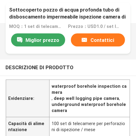
Sottocoperto pozzo di acqua profonda tubo di
disboscamento impermeabile ispezione camera di
perforazione
MOQ：1 set di telecamere di ispezione
Prezzo：USD1.0 / set Inspection Borehole Camera
Miglior prezzo
Contattici
DESCRIZIONE DI PRODOTTO
waterproof borehole inspection ca
mera
Evidenziare:
,
deep well logging pipe camera
,
underground waterproof borehole
camera
Capacità di alime
100 set di telecamere per perforazio
ntazione
ni di ispezione / mese