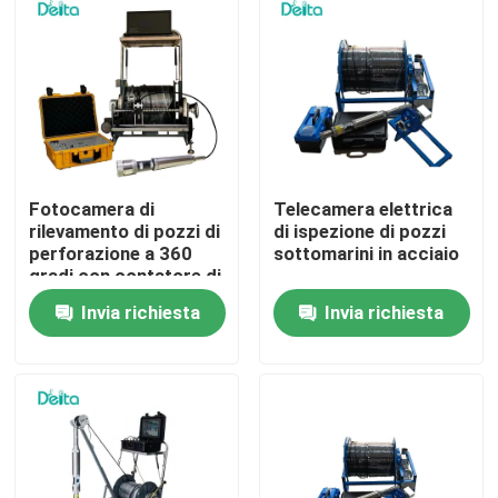
Su di noi
Visita alla fabbrica
Controllo della qualità
Fotocamera di
Telecamera elettrica
rilevamento di pozzi di
di ispezione di pozzi
perforazione a 360
sottomarini in acciaio
Contattaci
gradi con contatore di
profondità
Invia richiesta
Invia richiesta
Chiedi un preventivo
Apparecchiatura di collaudo elettrica
Attrezzature per prove antincendio