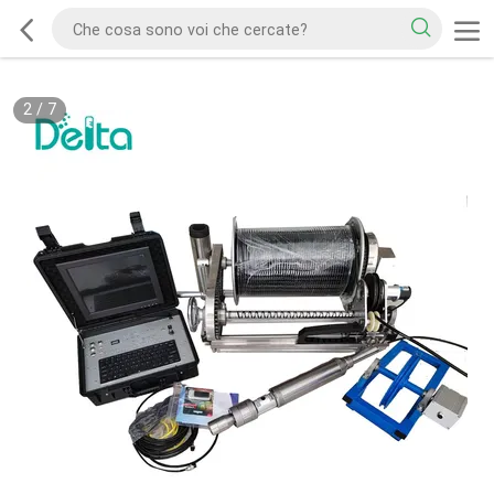
2
/
7