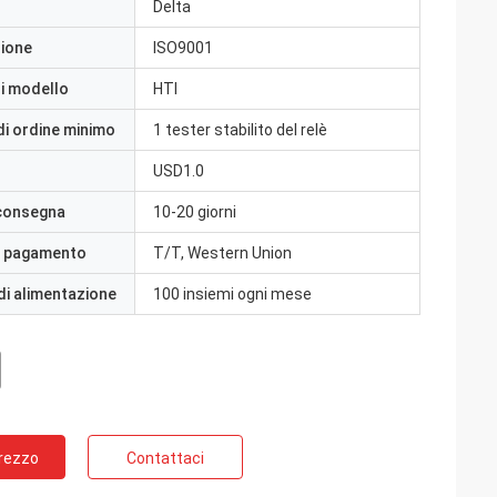
Delta
zione
ISO9001
i modello
HTI
di ordine minimo
1 tester stabilito del relè
USD1.0
 consegna
10-20 giorni
i pagamento
T/T, Western Union
di alimentazione
100 insiemi ogni mese
Prezzo
Contattaci