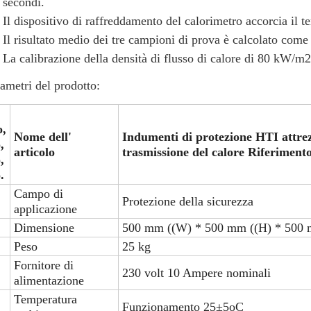
secondi.
Il dispositivo di raffreddamento del calorimetro accorcia il 
Il risultato medio dei tre campioni di prova è calcolato come
La calibrazione della densità di flusso di calore di 80 kW/m
ametri del prodotto:
,
Nome dell'
Indumenti di protezione HTI attrez
,
articolo
trasmissione del calore Riferimen
,
.
Campo di
Protezione della sicurezza
applicazione
Dimensione
500 mm ((W) * 500 mm ((H) * 500 
Peso
25 kg
Fornitore di
230 volt 10 Ampere nominali
alimentazione
Temperatura
Funzionamento 25±5oC