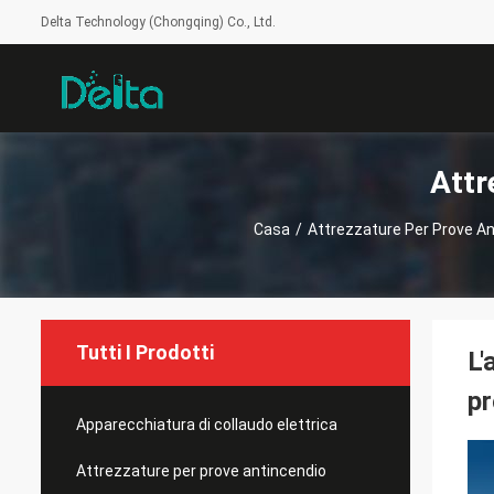
Delta Technology (Chongqing) Co., Ltd.
Attr
Casa
/
Attrezzature Per Prove An
Tutti I Prodotti
L'
pr
Apparecchiatura di collaudo elettrica
Attrezzature per prove antincendio