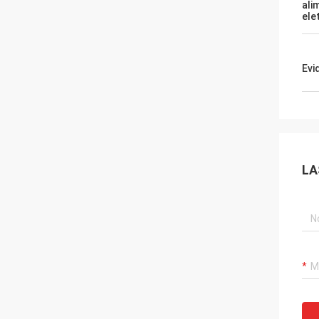
ali
ele
Evi
LA