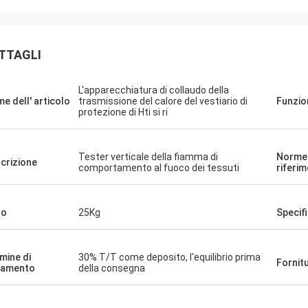
Signor Ricky 
TTAGLI
Per quanto riguarda il n
Signor Milan.
prova, sono tutti in buon
er VLF-80 e' perfetto e grazie.
Comprerò qualche strum
L'apparecchiatura di collaudo della
Grazie mille.
e dell' articolo
trasmissione del calore del vestiario di
Funzio
protezione di Hti si ri
Tester verticale della fiamma di
Norme 
crizione
comportamento al fuoco dei tessuti
riferi
so
25Kg
Specifi
mine di
30% T/T come deposito, l'equilibrio prima
Fornitu
gamento
della consegna