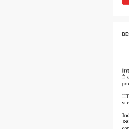
DE
In
È s
pro
HTI
si 
Ind
IS
con