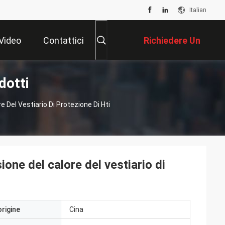
Italian
Video
Contattici
Richiedere Un
dotti
Preventivo
 Del Vestiario Di Protezione Di Hti
ione del calore del vestiario di
origine
Cina