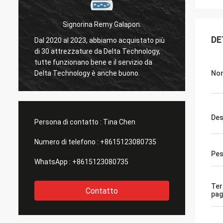
Signorina Remy Galapon.
DE
i
Dal 2020 al 2023, abbiamo acquistato più
di 30 attrezzature da Delta Technology,
Il test
tutte funzionano bene e il servizio da
Delta Technology è anche buono.
Nom
Des
Persona di contatto :
Tina Chen
Numero di telefono :
+8615123080735
Pe
WhatsApp :
+8615123080735
Ter
Contatto
pa