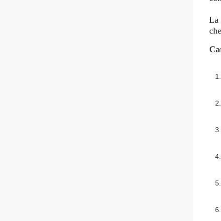
La 
che
Car