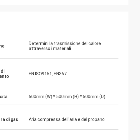
Casipe.
ostro strumento di
e condizioni.
ento prima.
Determini la trasmissione del calore
ne
attraverso i materiali
di
EN ISO9151, EN367
mento
cità
500mm (W) * 500mm (H) * 500mm (D)
ra di gas
Aria compressa dell'aria e del propano