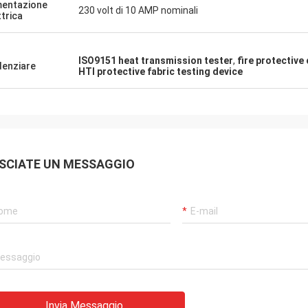
mentazione
230 volt di 10 AMP nominali
ttrica
ISO9151 heat transmission tester
,
fire protective
denziare
HTI protective fabric testing device
SCIATE UN MESSAGGIO
Invia Messaggio