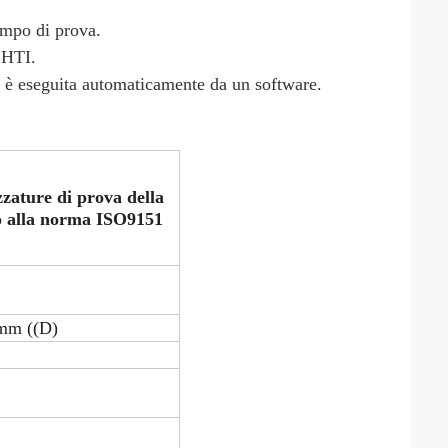
tempo di prova.
 HTI.
2 è eseguita automaticamente da un software.
zature di prova della
to alla norma ISO9151
mm ((D)