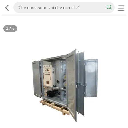
2
/
8