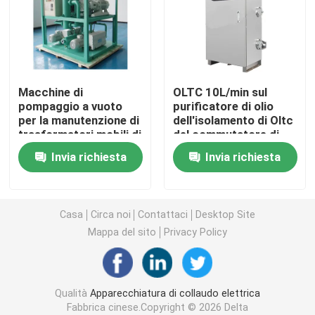
Apparecchiature per la prova dell'olio
Olio che ricicla macchina
Macchine di
OLTC 10L/min sul
pompaggio a vuoto
purificatore di olio
per la manutenzione di
dell'isolamento di Oltc
attrezzatura di prova ad alta tensione
trasformatori mobili di
del commutatore di
piccole dimensioni
rubinetto del carico
Invia richiesta
Invia richiesta
Attrezzature per la prova dei trasformatori
apparecchiatura di collaudo del cavo
Casa
Circa noi
Contattaci
Desktop Site
Mappa del sito
Privacy Policy
Apparecchiatura di collaudo della batteria
Qualità
Apparecchiatura di collaudo elettrica
Macchina fotografica di ispezione del pozzo trivellato
Fabbrica cinese.Copyright © 2026 Delta