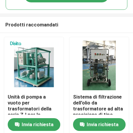
Prodotti raccomandati
Casa.
Unità di pompa a
Sistema di filtrazione
vuoto per
dell'olio da
trasformatori della
trasformatore ad alta
Prodotti
serie ZJ per la
precisione di tipo
manutenzione dei
mobile YL 50L per
Invia richiesta
Invia richiesta
trasformatori
minuto
Video